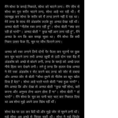
मैंने शोभा के कपड़े निकाले, शोभा को चाटने लगा। मैंने जीभ से 
शोभा का पुरा शरीर चाटने लगा, शोभा आहे भर रही थी। मैं 
जानबूझ कर शोभा के शरीर को मैं लन्ड लगने नहीं दे रहा था। 
मेरे लन्ड के साथ मेरे अंडकोष लटके हुए अनघा देखा रही थी। 
अनघा बोली "नीलेश रबर लगा रहीं हुं"। शोभा बोली "क्या कर 
रही हो भाभी"। अनघा बोली " कुछ नहीं आग लगा रही हुं", मैंने 
अनघा के मन कि बात समझ चुका था। मैंने शोभा कि बची 
निकर उतार फेंक दि, चुत पर जीभ फिराने लगा।
अनघा को रबर लगाने लिये दोनों पैर फैला कर घुटनों पर छुक 
कर चुत चाटने लगा तभी अनघा खुर्ची से उठी दोन रबर बैंड मैं 
अंडकोष को अच्छे से बांधने लगी, लन्ड के चमड़े को अच्छे उपर 
नीचे हिला कर देखने लगी। तने हुं लन्ड कि हालत देख अनघा 
ने मेरे रबर अंडकोष र सेट करने बाद लन्ड को जोर से दबाया 
और अनघा जोर से बोली "शोभा तुमने तो नीलेश का खून खोल 
दिया हैं बेटा"। शोभा आहे भरते भरते बोली "क्या हुआ भाभी"। 
मैंने अनघा कि और देखा तो अनघा बोली "कुछ नहीं शोभा, बातें 
करना और अनुभव लेना अलग होता हैं ना"। शोभा बोली " हां 
भाभी"। मैंने शोभा के चुत का पानी चाट चाट कर निकाल दिया 
था अब शोभा मुझे अपने उपर खिंच रहीं थीं।
शोभा बेड पर उठ कर बैठी थी और मुझे जोर से चुमने लगी थी। 
मुझे शोभा अब अच्छे से चिपक चुकी थी। शोभा ने मुझे चिपके 