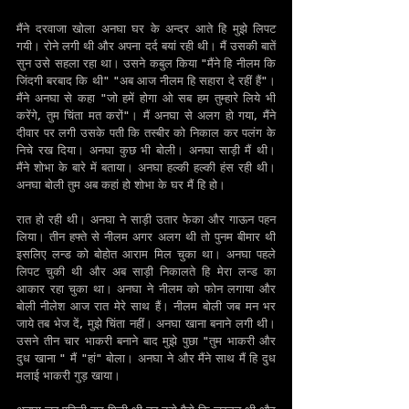
मैंने दरवाजा खोला अनघा घर के अन्दर आते हि मुझे लिपट 
गयी। रोने लगी थी और अपना दर्द बयां रही थी। मैं उसकी बातें 
सुन उसे सहला रहा था। उसने कबुल किया "मैंने हि नीलम कि 
जिंदगी बरबाद कि थी" "अब आज नीलम हि सहारा दे रहीं हैं"। 
मैंने अनघा से कहा "जो हमें होगा ओ सब हम तुम्हारे लिये भी 
करेंगे, तुम चिंता मत करों"। मैं अनघा से अलग हो गया, मैंने 
दीवार पर लगी उसके पती कि तस्बीर को निकाल कर पलंग के 
निचे रख दिया। अनघा कुछ भी बोली। अनघा साड़ी मैं थी। 
मैंने शोभा के बारे में बताया। अनघा हल्की हल्की हंस रही थी। 
अनघा बोली तुम अब कहां हो शोभा के घर मैं हि हो।
रात हो रही थी। अनघा ने साड़ी उतार फेका और गाऊन पहन 
लिया। तीन हफ्ते से नीलम अगर अलग थी तो पुनम बीमार थी 
इसलिए लन्ड को बोहोत आराम मिल चुका था। अनघा पहले 
लिपट चुकी थी और अब साड़ी निकालते हि मेरा लन्ड का 
आकार रहा चुका था। अनघा ने नीलम को फोन लगाया और 
बोली नीलेश आज रात मेरे साथ हैं। नीलम बोली जब मन भर 
जाये तब भेज दें, मुझे चिंता नहीं। अनघा खाना बनाने लगी थी। 
उसने तीन चार भाकरी बनाने बाद मुझे पुछा "तुम भाकरी और 
दुध खाना " मैं "हां" बोला। अनघा ने और मैंने साथ मैं हि दुध 
मलाई भाकरी गुड़ खाया।