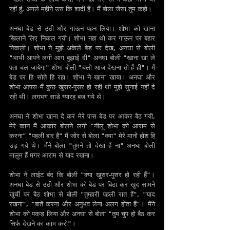
रहीं हुंं, अगले महीने उस कि शादी हैं। मैं बोला जैसा तुम कहो।
अनघा बेड से उठी और गाऊन पहन लिया। शोभा को खाना 
खिलाने लिए निकल गयी। शोभा नहा थो कर गाऊन पर बहार 
निकली। शोभा ने मुझे अकेले बेड पर देख, अनघा से बोली 
"भाभी आपने लगी आग बुझाई दी" अनघा बोली "खाना खा ले 
पता चल जायेगा" शोभा बोली "चलो आज देखना तो हैं ही"। मैं 
बेड पर हि सोते हि रहा। शोभा ने खाना खाया। अनघा और 
शोभा आपस मैं कुछ खुसर-पुसर हो रही थी मुझे सुनाई नहीं दे 
रही थी। लगभग साडे ग्यारह बज गये थे।
अनघा ने शोभा खाना दे कर मेरे पास बेड पर आकर बैठ गयी, 
मेरे कान मैं आकार बोलने लगी "नीलू शोभा को आराम से 
करना" "पहली बार हैं" मैं जोर से बोला "क्या" मेरे मानों होश हि 
उड़ गये थे। मैंने बोला "तुमने तो देखा हैं ना" अनघा बोली 
मालुम हैं मगर आराम से याद रखना।
शोभा ने लाईट बंद कि बोली "क्या खुसर-पुसर हो रही हैं"। 
अनघा बेड से उठी और शोभा को बेड पर बिठा कर खुद सामने 
खुर्ची पर बैठ शोभा से बोली "तुम्हारी पहली रात हैं", "याद 
रखना", "बातें करना और अनुभव लेना अलग होता हैं"। मैंने 
शोभा को पकड़ लिया और अनघा से बोला "तुम चुप हो बैठ कर 
सिर्फ देखने का काम करो"।