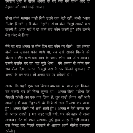
स्मशान भूमी से वापस अनघा के घर तक मैंने शोभा और दो 
मेहमान को अपने गाड़ी लाया। 
शोभा दोनों महमान गाड़ी निचे उतने तक बैठी रहीं, बोली "आप 
नीलेश हैं ना" । मैं बोला "हा"। शोभा बोली "मुझे आपसे बात 
करनी हैं, आज नहीं मैं दो हफ्ते बाद फोन करती हुं" और उसने 
मेरा नंबर ले लिया।
मैंने यह बात अनघा से तीन दिन बाद फोन पर बोली। तब अनघा 
बोली जब उसका फोन आये गा, तब उसे सामने मिलने को 
बोलना। तीन हफ्ते बाद शाम के समय शोभा का फोन आया। 
उसने उसके घर का पता मुझे भेजा। मैंने अनघा से फोन कर 
सब बोल दिया, अनघा ने मुझे उस के घर मिलने बुलाया। मैं 
अनघा के घर गया। तो अनघा घर पर अकेली थी। 
अनघा कि पहले एक रुम किचन बाथरूम था आज एक पिछला 
घर उसके घर को मिला सुनवा था। अनघा बोली "शोभा कि 
पिछली खोली अब एक कर लिया हैं, तुम गाड़ी लेकर नहीं आये 
आज"। मैं कहा "दुरुस्ती के लिये शो रुम मैं लगा कर आया 
हुं"। अनघा बोली "मैं अभी आती हुं"। अनघा ने मेरी चप्पल घर 
के अन्दर रक्खी । घर बाहर चली गयी, घर को बहार से ताला 
लगाया। गेट को ताला लगाया, मुझे कुछ समझ मैं नहीं आया। 
दस मिनट बाद पिछले दरवाजे से आवाज आयी नीलेश दरवाजा 
खोलो।