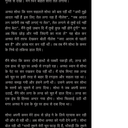
गुस्से से देखा। मैंने फिर बोहोत सारा तेल लगाया।
अनघा शोभा कि स्तन सहलाते शोभा को बता रहीं थीं "अभी तुझे 
आदत नहीं हैं इस लिए तेल लगा रहा हैं नीलेश", "जब आदत 
लग जायेगी तब नहीं लगाएं गा तेल", तेल लगाने से तुम्हें दर्द नहीं 
होगा बेटा", मैंने तुम्हें ज़बान दि मैं तुम्हें कुछ नहीं होने दुंगी" चल 
अब चिंता छोड़ और नयी जिंदगी का मजा लें" यह बोल कर 
अनघा मेरी तरफ देखकर बोली नीलेश "जरा आराम से पहली 
बार हैं" और आंख मार कर रहीं थीं। तब तब मैंने शोभा के कमर 
के निचे दो तकिया डाल दिये।
मैंने शोभा कि कमर दोनों हाथों से पक्की पकड़ी ली, लन्ड को 
एक हाथ से चुत पर अच्छे से रगड़ते रहा। अनघा ध्यान से शोभा 
के पेट पर सर रखकर देख रहीं थीं। मैं पांच मिनट तक लन्ड 
को चुत पर इसी तरह से बाहर हि रगड़ता और सहला रहा था। 
अनघा समझ गयी और हंसने लगी थी। उसने अपना सर शोभा 
के स्तनों को चुसने में लगा दिया। शोभा ने जब अपनी कमर 
उठाईं, मैंने जोर लगा के लन्ड को चुत मैं डाल दिया। लन्ड का 
एक इंच हि हिस्सा अन्दर गया होंगा। शोभा चिल्लाई उठी थी 
मगर अनघा ने उस के मुंह पर हाथ से दबा दिया था।
शोभा अपनी कमर मेरे हाथ से छोड़ ने के लिये प्रयास कर रही 
थी और रो रही थी। अब शोभा अनघा को गली देने लगी। शोभा 
बोल रही थी "भाभी तुमने मेरी चुत फाड़ दि हैं, भोंसड़ी कि तुमने 