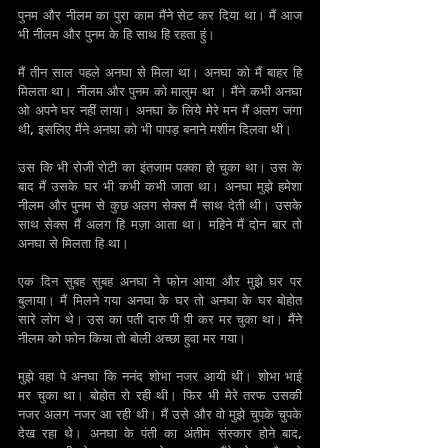
पुनम और नीलम का पुरा काम मैंने सेट कर दिया था। मैं आज 
भी नीलम और पुनम के हि साथ हि रहता हुं। 
मैं तीन साल पहले अनघा से मिला था। अनघा को मैं बाहर हि 
मिलता था। नीलम और पुनम को मालुम था । मैंने कभी अनघा 
ओ अपने घर नहीं लाया। अनघा के लिये मेरे मन मैं अलग जगा 
थी, इसलिए मैंने अनघा को भी पापड़ बनाने मशीन दिलवा थी। 
उस कि भी रोजी रोटी का इंतजाम पक्का हो चुका था। उस के 
बाद मैं उसके घर भी कभी कभी जाता था। अनघा मुझे हमेशा 
नीलम और पुनम से कुछ अलग सेक्स मैं साथ देती थी। उसके 
साथ सेक्स मैं अलग हि मज़ा आता था। महिने मैं दोन बार तो 
अनघा से मिलता हि था।
एक दिन सुबह सुबह अनघा ने फोन आया और मुझे घर पर 
बुलाया। मैं मिलने गया अनघा के घर तो अनघा के घर बोहोत 
सारे लोग थे। उस का पती दारु पी पी कर मर चुका था। मैंने 
नीलम को फोन किया तो बोली अच्छा हुवा मर गया। 
मुझे वहा पे अनघा कि ननंद शोभा नजर आयी थी। शोभा भाई 
मर चुका था। बोहोत रो रही थी। फिर भी मेरे तरफ उसकी 
नजर अलग नजर आ रही थी। मैं उसे और वो मुझे चुपके चुपके 
देख रहा थे। अनघा के पंती का अंतीम संस्कार होने बाद, 