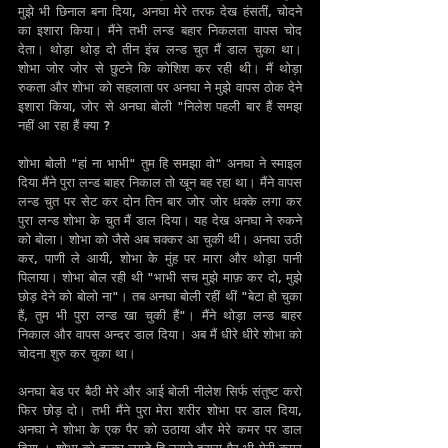
मुझे भी छिनाल बना दिया, अनघा मेरे तरफ देख हंसतीं, चोदने 
का इशारा किया। मैंने तभी लन्ड बहार निकलता वापस चोद 
देता। थोड़ा थोड़ दो तीन इंच लन्ड चुत मैं डाल चुका था। 
शोभा जोर जोर से छुटने कि कोशिश कर रही थी। मैं थोड़ा 
रुकता और शोभा को सहलाता पर अनघा ने मुझे वापस ठोक देने 
इशारा किया, जोर से अनघा बोली "निलेश पहली बार हैं समझ 
नहीं आ रहा हैं क्या ?
शोभा बोली "हां ना भाभी" तुम हि समझा वो" अनघा ने स्माइल 
दिया मैंने पुरा लन्ड बाहर निकाल तो खून बह रहा था। मैंने वापस 
लन्ड चुत पर सेट कर दोन तिन बार जोर जोर धक्के लगा कर 
पुरा लन्ड शोभा के चुत मैं डाल दिया। यह देख अनघा ने रुकने 
को बोला। शोभा को जैसे अब चक्कर आ चुकी थी। अनघा उठी 
कर, पाणी ले आयी, शोभा के मुंह पर मारा और थोड़ा पानी 
पिलाया। शोभा बोल रही थी "भाभी सच मुझे माफ़ कर दो, मुझे 
छोड़ देने को बोलो ना"। तब अनघा बोली रहीं थीं "बेटा हो चुका 
हैं, तुम भी पुरा लन्ड खा चुकी हैं"। मैंने थोड़ा लन्ड बाहर 
निकाल और वापस अन्दर डाल दिया। अब मैं धीरे धीरे शोभा को 
चोदना शुरु कर चुका था।
अनघा बेड पर बैठी मेरे और आई बोली नीलेश सिर्फ संतुष्ट करो 
फिर छोड़ दो। तभी मैंने पुरा मेरा शरीर शोभा पर डाल दिया, 
अनघा ने शोभा के एक पैर को उठाया और मेरे कमर पर डाल 