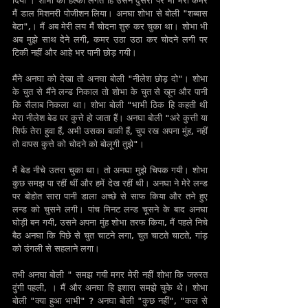
दिया । शोभा को हल्का लगते हि उसने दुसरा पैर भी मेरी कमर 
मैं डाल मिशनरी पोजीशन लिया। अनघा शोभा से बोली "शब्बास 
बेटा",। मैं अब मेरी लय मैं चोदना शुरु कर चुका था। शोभा भी 
अब मुझे साथ देने लगी, कमर उठा उठा कर चोदने लगी पर 
टिकी नहीं और आहे भर पानी छोड़ गयी।
मैंने अनघा को देखा तो अनघा बोली "नीलेश छोड़ दो"। शोभा 
के चुत से मैंने लन्ड निकाल तो शोभा के चुत से खून और पानी 
कि सैलाब निकला था। शोभा बोली "भाभी ठिक हि कहती थी 
मेरा नीलेश बेड पर कुत्ते हो जाता हैं। अनघा बोली "अरे कुत्ती या 
सिर्फ तेरा हुवा हैं, अभी उसका बाकी हैं, चुप रख अपना मुंह, नहीं 
तो वापस कुत्ते को चोदने को बोलूगी तुझे"।
मैं बेड नीचे उतरा चुका था। तो अनघा मुझे चिपक गयी। शोभा 
कुछ समझ पा रहीं थीं और हमें देख रहीं थी। अनघा ने मेरे लन्ड 
पर बोहोत सारा पानी डाला अच्छे से साफ किया और तने हुए 
लन्ड को चुसने लगी। पांच मिनट लन्ड चूसने के बाद अनघा 
घोड़ी बन गयी, उसने अपना मुंह शोभा तरफ किया, मैं पहले निचे 
बैठ अनघा कि पिछे से चुत चाटने लगा, चुत चाटते चाटते, गांड़ 
को उंगली से सहलाने लगा। 
तभी अनघा बोली " समझ गयी मगर मेरी नहीं शोभा कि जरुरत 
दुंगी पहली, । मैं और अनघा हि इशारा समझे चुके थे। शोभा 
बोली "क्या हुआ भाभी" ? अनघा बोली "कुछ नहीं", "कल से 