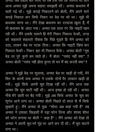
अनघा जब पहिली बार मिली थी तब उसे पैसे कि जरुरत थी और 
आज अनघा मुझे अपना सहारा समझतीं थी। अनघा बाथरुम मैं 
चली गई थी। मुझे कपड़े निकालने को बोली, मैंने अपने सारे 
कपड़े निकाल कर सिर्फ निकर पर बेड पर सो था। मुझे भी 
बाथरूम जाना था। मैंने देखा बाथरुम का दरवाजा खुला हैं, मैं 
भी बाथरूम के अंदर गया। अनघा एक लाल रंग कि नाइटी पहन 
रही थी। मैंने उसके सामने हि मेरी निकर निकाल फेकी, लन्ड 
को सहलाते सहलाते पीशाब कि पिछे मुड़ते हि मैने अनघा को 
उठा, लाकर बेड पर पटक दिया। अनघा कि नाइटी खिंच कर 
निकाल फेकी। निकर ब्रा भी निकाल फेंके। अनघा बोली "तुम 
बेड पर पुरे कुत्ते बन जाते हो। मैं बोला "पसंद नहीं क्या" ? 
अनघा बोली "पसंद नही होता कुत्ता तो घर मैं बंद करती क्या"?
अनघा ने मुझे बेड पर सुलाया, अनघा बेड पर खड़ी हो गयी, मेरे 
सिर के कानों पास अनघा ने उसके दोनों पैर लाकार खड़ी हो 
गयी। मुझे सिर्फ अपनी चुत दिखा रहीं थीं। मैंने आज तक 
अनघा कि चुत चाटी नहीं थी। आज इच्छा हो रही थी। अनघा 
नीचे मेरे छाती पर बैठ गयी। मुझे अब सिर्फ अनघा के चुत का 
सुगंध आने लगा था। अनघा बोली पिछले दो साल से मैं सिर्फ 
तुम्हारी हुं। मैंने अनघा से पुछा "शोभा अब कहां गयी हैं" तब 
अनघा ने उसका खिड़की मैं पड़ा फोन लिया और शायद शोभा 
को फोन लगाया था बोली " कहा हैं"। मैंने अनघा को देखा तो 
अनघा ने अपनी चुत मरे मुंह पर आगे कर दी थी। मैं चुत चाटने 
लगा था।