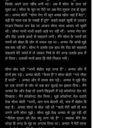
चिपके अपने उपर खींच लगी था। अब मैं शोभा के उपर सो 
चुका था। शोभा के चुत पर पैरों पर अब मेरा मुसल टच हो चुका 
था। अनघा बोली "शोभा तेरा भी खून अच्छा खोल यहां हैं बेटा", 
बड़ी हि प्यास दबा के रक्खी हैं तुने" कहते कहते खुर्ची से उठकर 
गाऊन निकाल कर बेड पर आकर शोभा साथ आकर सो चुकी 
थी। शोभा भाभी भाभी कहते आहे भर रहीं थीं। अनघा मेरा सर 
और पीठ उसके हाथों से सहलाने लगी। मैंने शोभा के स्तनों को 
स्तनों को बोहत हि ज़ोर से मसल रहा था। अनघा कि आंखे मुझे 
सब बता रही थी। शोभा ने उसके एक हाथ मेरे पिठ को सहलाते 
सहलाते मेरे जांघों में ले जाकर निचे से मेरे लन्ड उसके हाथ मैं 
ले लिया। उसकी मानों हवस हि जैसे निकल गयी।
शोभा बोल पड़ी "भाभी बोहोत बड़ा लन्ड हैं"। अनघा और मैं 
दोनों हंस पड़े। अनघा बोली "कैसा हैं"? शोभा बोली "गधे जैसा 
हैं भाभी" । अनघा और मैं वापस हंस पड़े। अनघा ने मुझे पीठ 
पर एक उंगली से जोर से दबा कर चुदाई का इशारा दिया। मैंने 
अनघा कि और देखा तो उसने खिड़की मैं पड़े कोकोनट तेल को 
दिखाया। मैंने कोकोनट तेल लिया। मुझे कोकोनट तेल उठाते 
देख शोभा बोली "भाभी, आप सच बोलती थी, सच मैं बोहोत हि 
बड़ा हैं। अनघा शोभा से बोल रही थी "चलो मेरी बातें तो सच 
लगने लगी शोभा तुझे। शोभा मुझे देख अनघा से पुछ रही थी 
"नीलेश मुसल को तेल क्यू लगा रहे हैं" । तबतक मैंने तेल 
थोड़ा हि लन्ड के मुंह पर लगाया लिया था। अनघा ने मेरी तरफ 