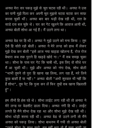
अनघा मेरा सर पकड़ मुझे से चुत चटवा रही थी। अनघा ने उस 
का पानी मुझे पिला कर अपनी चुत मुझसे चटवा चटवा कर साफ़ 
करवा चुकी थीं। अनघा बार बार घड़ी देख रही थी, रात के 
साडे दस बज चुके थे। घर का गेट खुलने कि आवाज आयी थी, 
अनघा बोली शोभा आ गई हैं। मैं उठने लगा था।
अनघा बेड पर हि थी। अनघा ने मुझे उठने को मना किया । तुम 
ऐसे हि सोते रहो बोली। अनघा ने मेरे लन्ड को हाथ मैं लेकर 
मुझे देख कर बोली "इसे आज नया खड्डा खोलना हैं, रोज रोज 
बेचारा कब तक पुराने हि खड्डे खोदे गा।" मैं सब समझ चुका 
था। शोभा के पास घर गेट कि चाबी थी, इस लिए वो सीधे घर 
मैं आ चुकी थी। मुझे और अनघा को नंगा देख, शोभ बोली 
"भाभी तुमने तो पुरा हि खाना खा लिया, लग रहा हैं, मरे लिये 
कुछ बाकी हैं या नहीं।" अनघा बोली "अभी शुरवात भी नहीं कि 
हैं शोभा", तुम पेट कि पुजा कर लें फिर तुम्हें सब खाना खिलाती 
हुं"।
हम तीनों हि हंस रहे थे। शोभा लाईट लगा रही थी तो अनघा ने 
मेरे लन्ड पर बेडशीट डाला दिया। अनघा नंगी हि थी। लाईट 
लगते हि मैने शोभा देख रहा था और शोभा मुझे देख रही थी। 
शोभा थोड़ी शरमा रही थी। अनघा बेड से उठने लगी तो मैंने 
अनघा को पकड़ लिया। शोभा बाथरुम मैं गयी तो अनघा बोली 
"पहले शोधा के साथ करो, मन नहीं भरा तो मैं कहा भागी जा 