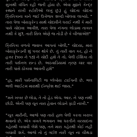
સુખથી વંચિત રહી જતી‌ હોય છે. એવા મુદ્દાને કેન્દ્ર 
સ્થાને રાખી સ્ટોરીઓ લખું છું.) હું ચોદતા ચોદતા 
ક્રિતિકાના કાને જઈ ઉત્તેજક શબ્દો બોલવા લાગ્યો. " 
તારા પેલા બોયફ્રેન્ડ સાથે ચોદાવીને ધરાઈ નથી કે મારી 
પાસે ચોદાવા આવી!!, તારા પેલા નંગના લોડામા તાકાત 
નથી કે શું?, તારી‌ સિલ એણે જ તોડી છે કે બીજાએ!!"
ક્રિતિકા વળતો જવાબ આપતાં બોલી," ચોદયા, મારા 
બોયફ્રેન્ડની શું પત્તર થોકે છે. તું તારી વાત કર, હો ને 
હત્તર (૧૦૦ ને ૧૭) ને ચોદી‌ હશે તે‌ તો. પેલી ઈશિકા તો 
તારી પર્સનલ રાન્ડ છે. અઠવાડિયામાં ત્રણ ચાર વાર 
તારી પાસે ઠોકાવા આવતી હશે"
"હા, મારી પર્સનાલિટી જ પ્લેબોય ટાઈપની છે. ભલ 
ભલી આઈટમ મારાથી ઈમ્પ્રેશ થઈ જાય."
"મને ખબર છે લોડા, તે તો હેડ એચ. આર. ને પણ નથી 
છોડી. એની પણ ચૂત તારા હેવાન લોડાને ફાડી નાખી."
"ચૂત મારીની, આજે પણ તારો હાલ પેલી કરતા ખરાબ 
થવાનો છે. એક વખતે ભગવાન આ ધરતીને વરસાદના 
કહેરથી બચાવી લેશે પણ, તને મારા કહેરથી કોઈ નહીં 
બચાવી શકે. આજે તો તું ગઈ!! તારી ચૂત ના ચીથડા 