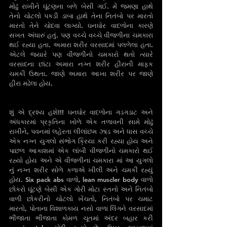
મોઢું રાખીને ઘૂંટણના બળે બેસી ગઈ. મેં જમણા હાથે 
તેનો ચોટલો પકડી ડાબા હાથે તેના નિતંબો પર મારતો 
મારતો તેને ચોદવા લાગ્યો. ઘનઘોર વાદળોના કારણે 
સખત અંધારું હતું. પણ વચ્ચે વચ્ચે વીજળીના ચમકારા 
થઈ રહ્યા હતા. અમારા શરીર વરસાદમાં પલળેલા હતા. 
એટલે જ્યારે પણ વીજળીનો ચમકારો થતો ત્યારે 
વરસાદના છાંટા અમારા નગ્ન શરીર હીરાની માફક 
ચમકી ઉથતા. જાણે અમારા આખા શરીર પર જાણે 
હીરા મઢેલા હોય. 
શું એ દ્રશ્ય હશે!!! ઘનઘોર વાદળોના ગડગડાટ અને 
અંધકારમાં પ્રકૃતિના ખોળે એક તળાવની સામે મોઢું 
રાખીને, પવનમાં લહેરતા લીલાંછમ ઝાડ અને ધાસ વચ્ચે 
એક નગ્ન યુગલો સંભોગ ક્રિયા કરી રહ્યા હોય અને 
પાછળ આકાશમાં એક લાંબી વીજળીનો ચમકારો થઈ 
રહ્યો હોય અને એ વીજળીના ચમકારા માં આ યુગલો 
નું નગ્ન શરીર સોળે કળાએ ખીલી અને ચમકી રહ્યું 
હોય. Six pack abs વાળો, lean muscler body વાળો 
છોકરો ઘૂંટણે બેસી એક ગોરી મોટા સ્તનો અને નિતંબો 
વાળી છોકરીનો ચોટલો ખેંચતો, નિતંબો પર ચમાટ 
મારતો, પોતાના વિશાળકાય નસો વાળા લિંગને વરસાદમાં  
ભીંજાતા ભીંજાતા કોમળ ચૂતમાં અંદર બહાર કરી 