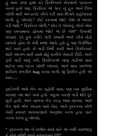
હું મારા ડાબા હાથ વડે ક્રિતિકાને રોકવાનો પ્રયત્ન 
કરતો‌ હતો પણ, ક્રિતિકા એ પેન્ટ નું હૂક અને ઝિપ 
ખોલી મારી અન્ડરવેર નીચે‌ કરી મારા લિંગને સહેલાવવા 
લાગી. હું બોલ્યો," કોઈ રસ્તામાં જોઈ લેશે તો અઘરું 
પડી જશે." ક્રિતિકા બોલી," છોડ ને લોકોનું, લોકો એમ 
પણ છાનામાના ફોનમાં જોઈ જ છે ને!!!" ઉપરથી 
વરસાદ પડે ફુલ સ્પીડે ગાડી ચલાવી અને નીચે ઘોડો 
ચાલતો હોય તો કેવી મજા આવે. હવે હું પણ ઉત્તેજિત 
થઈ ગયો હતો. મેં ગાડી ઉભી રાખી અને ક્રિતિકાને 
મારી આગળ મારી સામે મોઢું રાખીને બેસાડી દીધી. અને 
ફરી ગાડી ચાલું કરી. ક્રિતિકાએ ચાલુ ગાડીએ મારા 
શર્ટના બધા બટન ખોલી નાંખ્યાં. અને મારા પલળેલા 
શરીરને વળગીને hug કરવા લાગી. શું ફિલીંગ હતી એ 
યાર.....
ફાઈનલી અમે લેક પર પહોંચી ગયા. પણ ત્યાં સુધીમાં 
વરસાદ બંધ થઈ ગયો હતો. કાદુના કારણે ગાડી થોડે દૂર 
મૂકી હતી. અને ચાલતા લેક તરફ જવા લાગ્યા. અમે 
લેક પાસે એક ઝાડના પાસે બેઠા. અને કુદરતના ખોળે 
બેસી સ્વચ્છ વાતાવરણનો અનુભવ કરતા હતા. વાત 
કરતા કરતા હું બોલ્યો,
" કુદરતના આ બે સર્જન સામે મને એ નથી સમજાતું 
કે કોણ સૌથી વધારે નયનરમ્ય છે!!"