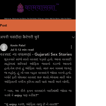
भारत की सबसे बेहतर, बिल्कुल फ्री और विज्ञापन मुक्त वेबसाइट
Antarvasna, Antarvasna Sex Stories, Free Sex Kahani, XXXvasna, Xahani, Hindi Sex Stories, Indian Sex Stories
Post
अपनी पसंदीदा कैटेगरी चुनें
Kevin Patel
Jul 5
12 min read
વરસાદ ના વધામણાં - Gujarati Sex Stories
શુક્રવારે સાંજે સારો વરસાદ પડ્યો હતો. આવા વરસાદી 
માહોલમાં શનિવારે ઓફિસ જવાનો કંટાળો આવતો 
હતો.તેમ છતાં હું ઓફિસ ગયો. મારું મન કામમાં લાગતું 
જ નહોતું. હું તો બસ બહાર વરસાદને જોયા કરતો હતો. 
બપોરે ફરી ધોધમાર વરસાદ શરૂ થયો.એવામા મારી એક 
ઓફિસની કલીગ કૃતિકા મારી પાસે આવી અને બોલી,
" બસ, આ રીતે ફક્ત વરસાદને બારીમાંથી જોયા જ 
કરશે કે enjoy પણ કરીશ?"
"શું enjoy કરું!!, ઓફિસ ચાલુ છે ને યાર!!!"