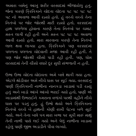
અમારા બન્નેનું આખું શરીર વરસાદમાં ભીંજાયેલુ હતું. 
જેના કારણે ક્રિતિકાને ચોદતા ચોદતા પટ પટ પટ પટ 
પટ નો અવાજ આવી રહ્યો હતો. હું વચ્ચે વચ્ચે તેના 
નિતંબો પર જોર જોરથી મારી રહ્યો હતો. વરસાદમાં 
હાથ પલળેલા હોવાના કારણે તેના નિતંબો પર ચમાટ 
મસ્ત લાગી રહી હતી અને મસ્ત પટ પટ પટ અવાજ 
આવી રહ્યો હતો. મારા મારવાના કારણે તેના નિતંબો 
લાલ થવા લાગ્યા હતા. ક્રિતિકાને પણ વરસાદમાં 
પલળતા પલળતા ચોદવાની મજા આવી રહી હતી. તે 
પણ જોર જોરથી ચીસો પાડી રહી હતી. પણ, ધોમ 
વરસાદમાં તેની ચીસો વધારે દૂર સુધી સંભળાતી ન હતી.
ઉભા ઉભા ચોદતા ચોદાવતા અમે બન્ને થાકી ગયા હતા. 
એટલે થોડીવાર અમે નીચે ધાસ પર સૂઈ ગયા. વરસાદનું 
પાણી ક્રિતિકાની નાભીના નાનકડા ખાડામાં પડી રહ્યું 
હતું અને ખાડો આંખે આંખો ભરાઈ ગયો હતો. પાણી એ 
ખાડામાંથી ઉભરાઈને કમરાના વળાંકો‌ પરથી‌ વહીને નીચે 
ધાસ પર પડતું હતું. હું ઉભો થયો અને ક્રિતિકાના 
નિતંબો વચ્ચે બે હાથની કોણી રાખી પેટના બળે સૂઈ 
ગયો. અને તેના બન્ને પગ મારા ખભા પર મૂકી મારું માથું 
તેની નાભી પાસે લઈ ગયો અને પેલું નાભીના ખાડામાં 
રહેલું પાણી જીભ અડાડીને પીવા લાગ્યો. 