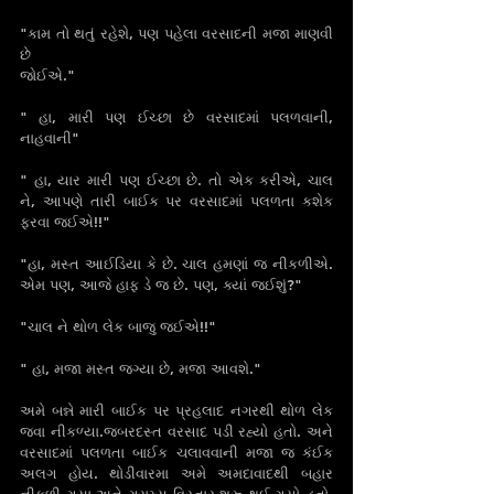
"કામ તો થતું રહેશે, પણ પહેલા વરસાદની મજા માણવી 
છે
જોઈએ."
" હા, મારી પણ ઈચ્છા છે વરસાદમાં પલળવાની, 
નાહવાની"
" હા, યાર મારી પણ ઈચ્છા છે. તો એક કરીએ, ચાલ 
ને, આપણે‌ તારી બાઈક પર વરસાદમાં પલળતા કશેક 
ફરવા જઈએ!!"
"હા, મસ્ત આઈડિયા કે છે. ચાલ હમણાં જ નીકળીએ. 
એમ પણ, આજે હાફ ડે જ છે. પણ, ક્યાં જઈશું?"
"ચાલ ને થોળ‌ લેક બાજુ જઈએ!!"
" હા, મજા મસ્ત જગ્યા છે, મજા આવશે."
અમે બન્ને મારી બાઈક પર પ્રહલાદ નગરથી થોળ લેક 
જવા નીકળ્યા.જબરદસ્ત વરસાદ પડી રહ્યો હતો. અને 
વરસાદમાં પલળતા બાઈક ચલાવવાની મજા જ કંઈક 
અલગ હોય. થોડીવારમા અમે અમદાવાદથી બહાર 