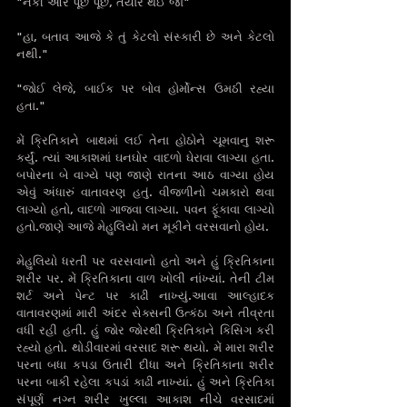
"નેકી ઔર પૂછ પૂછ, તૈયાર થઈ જા"
"હા, બતાવ આજે કે તું કેટલો સંસ્કારી છે અને કેટલો 
નથી."
"જોઈ લેજે, બાઈક પર બોવ હોર્મોન્સ ઉમઠી રહ્યા 
હતા."
મેં ક્રિતિકાને બાથમાં લઈ તેના હોઠોને ચૂમવાનુ શરૂ 
કર્યું. ત્યાં આકાશમાં ઘનઘોર વાદળો ઘેરાવા લાગ્યા હતા. 
બપોરના બે વાગ્યે પણ જાણે રાતના આઠ વાગ્યા હોય 
એવું અંધારું વાતાવરણ હતું. વીજળીનો ચમકારો થવા 
લાગ્યો હતો, વાદળો ગાજવા લાગ્યા. પવન ફૂંકાવા લાગ્યો 
હતો.જાણે આજે મેહુલિયો મન મૂકીને વરસવાનો હોય.  
મેહુલિયો ધરતી પર વરસવાનો હતો અને હું ક્રિતિકાના 
શરીર પર‌. મેં ક્રિતિકાના વાળ ખોલી નાંખ્યાં. તેની ટીમ 
શર્ટ અને પેન્ટ પર કાઢી નાખ્યું.આવા આલ્હાદક 
વાતાવરણમાં મારી અંદર સેક્સની ઉત્કંઠા અને તીવ્રતા 
વધી રહી હતી. હું જોર જોરથી ક્રિતિકાને કિસિગ કરી 
રહ્યો હતો. થોડીવારમાં વરસાદ શરૂ થયો. મેં મારા શરીર 
પરના બધા કપડા ઉતારી દીધા અને ક્રિતિકાના શરીર 
પરના બાકી રહેલા કપડાં કાઢી નાખ્યાં. હું અને ક્રિતિકા 
સંપૂર્ણ નગ્ન શરીર ખુલ્લા આકાશ નીચે વરસાદમાં 