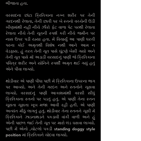
ભીંજાતા હતા. 
વરસાદના છાંટા ક્રિતિકાના નગ્ન શરીર પર તેની 
ગરદનથી રેલાતા, તેની છાતી પર બે સ્તનો વચ્ચેની ઉંડી 
ખીણમાંથી નહીં નીચે ઝીરો ફેટ વાળા પેટ પરથી રેલાતા 
રેલાતા નીચે તેની ચૂતની સ્પર્શ કરી નીચે જમીન પર 
નાસ ઉપર પડી રહ્યા હતા. મેં વિચાર્યું આ પાણી ધરતી 
પરના કોઈ અમૃતથી વિશેષ નથી આને આમ ન 
વેડફાય. હું તરત તેની ચૂત પાસે ઘૂંટણે બેસી ગયો અને 
તેની ચૂત પાસે મોં અડાડી વરસાદનું પાણી જે ક્રિતિકાના 
પવિત્ર શરીર અને યોનિને સ્પર્શી અમૃત થઈ ગયું હતું 
એને પીવા લાગ્યો.
થોડીવાર એ પાણી પીધા પછી મેં ક્રિતિકાના ઉપરના ભાગ 
પર આવ્યો. અને તેની ગરદન અને સ્તનોને ચૂસવા 
લાગ્યો. વરસાદનું પાણી આકાશમાંથી વરસી સીધું 
ક્રિતિકાના સ્તનો પર પડતું હતું. એ પાણી તેના સ્તન 
ચૂસતા ચૂસતા ખૂબ મજા આવી રહી હતી. એ પાણી 
અત્યંત મીઠું લાગતું હતું. થોડીવાર તેના સ્તનને ચૂસી મેં 
ક્રિતિકાને ઝાડનાથડને પકડાવી વાંકી વાળી અને હું 
એની પાછળ જઈ તેની ચૂત પર મારો લંડ ઘસવા લાગ્યો. 
પછી મેં એનો ,ચોટલો પકડી standing doggy style 
position માં ક્રિતિકાને ચોદવા લાગ્યો.