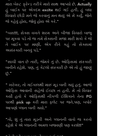
મારા બેસ્ટ ફ્રેન્ડ તરીકે મારો સાથ આપ્યો છે. Actually 
હું બાઈક પર એકદમ excite થઈ ગઈ હતી. હું બધા 
વિચારો છોડી મને જે કરવાનું મન થયું એ મેં કર્યું, જેને 
જે કહેવું હોય, જોવું હોય એ કરે."
"બસ!!!, સેક્સ વખતે શરમ અને બીજા વિચારો બાજુ 
પર મૂકવા પડે તો જ તમે સેક્સની મજા મારી શકો કે‌ જે 
તે બાઈક પર માણી, એક રીતે કહું તો સેક્સમાં 
અસંસ્કારી બનવું પડે."
"સાચી વાત છે તારી, જેમકે તું છે. ઓફિસમાં સંસ્કારી 
બનીને રહેશે. પણ, તું કેટલો સંસ્કારી છે એ તો હું જાણું 
છું."
" ખરેખર, તો ગઈકાલથી મારું મૂડ બની ગયું હતું. આજે 
ઓફિસ આવાની સહેજે ઈચ્છા ન હતી. મેં તો વિચાર 
કર્યો હતો કે ઓફિસથી નીકળી ઈશિકાને તેના PG 
પરથી pick up કરી મારા ફ્લેટ પર જતે.પણ, બપોરે 
આપણો પ્લાન બની ગયો."
"તો, શું તું તારા મૂડની અને પ્લાનની વાતો જ કરતો 
રહેશે કે એ પ્લાનની અમલ બજવણી પણ કરશે!!"