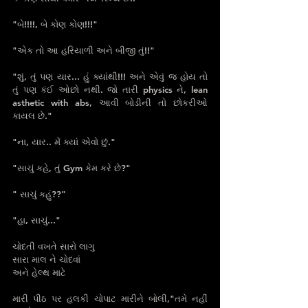
"બે!!!!, બે કોણ કોણ!!!"
"એક તો આ હરિયાળી અને બીજી તું!!"
"શું, તું પણ યાર... હું ક્યાંથી!!! અને એવું જ હોય તો 
તું પણ કંઈ ઓછો નથી. જો તારી physics ને, lean 
asthetic with abs, આવી બોડીની તો છોકરીઓ 
કાયલ છે."
"ના, યાર.. મેં ક્યાં એવો છું."
"સાચું કહે, તું Gym કેમ‌ કરે છે?"
" સાચું કહું??"
"હા, સાચું..."
ચોદતી વખતે સારો લાગુ 
સારા માલ ને ચોદવાં 
અને હેલ્થ માટે 
મારી પીઠ પર હલકી ચોપાટ મારીને બોલી,"તમે નહીં 