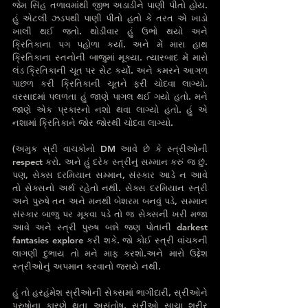
જેમ સિંહ તળાવમાંથી જીભ અડાડીને પાણી પીતો હોય. 
હું એટલી ઝડપથી પાણી પીતો હતો કે તરત એ ખાડો 
ખાલી થઈ જતો. થોડીવાર હું ઉભો થયો અને 
ક્રિતિકાના પગ પહોળા કર્યા. અને મેં મારા હાથ 
ક્રિતિકાના સ્તનોની બાજુમાં મૂક્યા. ત્યારબાદ મેં મારો 
લંડ ક્રિતિકાની ચૂત પર સેટ કર્યો. અને કમરને આગળ 
પાછળ કરી ક્રિતિકાની ચૂતને ફરી ચોદવા લાગ્યો. 
વરસાદમાં પલળતા હું જાણે પાગલ થઈ ગયો હતો. મને 
જાણે એક પ્રકારનો નશો થવા લાગ્યો હતો. હું એ 
નશામાં ક્રિતિકાને જોર જોરથી ચોદવા લાગ્યો.
(અમુક સ્રી વાચકોનો DM આવે છે કે સ્ત્રીઓની 
respect કરો. અને હું દરેક સ્ત્રીનું સમ્માન કરું જ છું. 
પણ, સેક્સ દરમિયાન સમ્માન, સંસ્કાર આડે ન આવે 
તો સેક્સનો અર્થ રહેતો નથી. સેક્સ દરમિયાન સ્ત્રી 
અને પુરુષે તન અને મનથી બેશરમ બનવું પડે, સમ્માન 
સંસ્કાર બાજુ પર મૂકવા પડે તો જ સેક્સની ખરી મજા 
આવે અને સ્ત્રી પુરુષ બન્ને જણ પોતાની darkest 
fantasies explore કરી શકે. જો કોઈ સ્ત્રી વાંચકની 
લાગણી દુભાય તો મને માફ કરશો.અને મારો ઉદ્દેશ 
સ્ત્રીઓનું અપમાન કરવાનો જરાયે નથી. 
હું તો હરહંમેશ સ્રીઓની સેક્સમાં ભાગીદારી, સ્રીઓને 
પુરુષોના કારણે થતા અસંતોષ, સ્રીઓ સાચા શરીર 