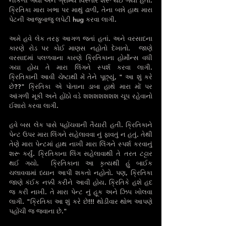
નીકળી ગયા અને ગ્રામ્ય વિસ્તાર શરૂ થઈ ગયો હતો. 
ક્રિતિકા મારા ખભા પર માથું ઢાળી, તેના બન્ને હાથ મારા 
પેટની આજુબાજુ લપેટી hug કરવા લાગી. 
અમે હવે લેક તરફ આગળ જતાં હતાં. અને વરસાદના 
કારણે રોડ પર કોઈ માણસ નહોતો દેખાતો.  જાણે 
વરસાદમાં પલળવાના કારણે ક્રિતિકાના હોર્મોન્સ વધી 
ગયા હોય તે મારા લિંગને સ્પર્શ કરવા લાગી.  
ક્રિતિકાની આવી ચેષ્ટાથી મેં તેને પૂછ્યું, " આ શું કરે 
છે??" ક્રિતિકા એ પોતાના ડાબા હાથે મારા મોં પર 
આંગળી મૂકી અને હોંઠો વડે શશશશશશશ ચૂપ રહેવાનો 
ઈશારો કરવા લાગી.
હવે બસ લેક પાસે પહોંચવાની તૈયારી હતી. ક્રિતિકાને 
પેન્ટ ઉપર મારા લિંગને સહેલાવવા નું ફાવતું ન હતું. તેથી 
તેણે મારા પેન્ટમાં હાથ નાખી મારા લિંગને સ્પર્શ કરવાનું 
શરૂ કર્યું. ક્રિતિકાના લિંગ સહેલાવાથી તે તરત ટટ્ટાર 
થઈ ગયો.  ક્રિતિકાના આ કૃત્યથી હું બાઈક 
ચલાવવામાં ધ્યાન આપી શકતો નહોતો. પણ, ક્રિતિકા 
જાણે કંઈક નક્કી કરીને આવી હોય. ક્રિતિકે હશે હદ 
જ કરી નાખી. તે મારા પેન્ટ નું હૂક અને ઝિપ ખોલવા 
લાગી. "ક્રિતિકા આ શું કરે છે!!! થોડીવાર થોભ આપણે 
પહોંચી જ જવાના છે."  