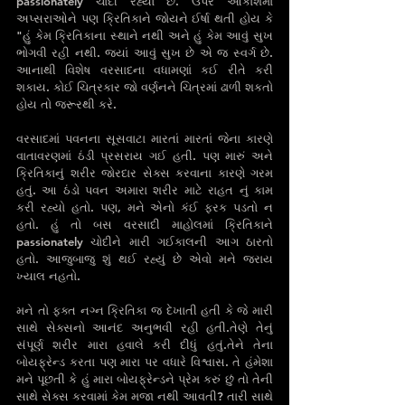
passionately ચોદી રહ્યો છે. ઉપર આકાશમાં 
અપ્સરાઓને પણ ક્રિતિકાને જોયને ઈર્ષા થતી હોય કે 
"હું કેમ ક્રિતિકાના સ્થાને નથી અને હું કેમ આવું સુખ 
ભોગવી રહી નથી. જ્યાં આવું સુખ છે એ જ સ્વર્ગ છે. 
આનાથી વિશેષ વરસાદના વધામણાં કઈ રીતે કરી 
શકાય. કોઈ ચિત્રકાર જો વર્ણનને ચિત્રમાં ઢાળી શકતો‌ 
હોય તો જરૂરથી કરે.
વરસાદમાં પવનના સૂસવાટા મારતાં મારતાં જેના કારણે 
વાતાવરણમાં ઠંડી પ્રસરાય ગઈ હતી. પણ મારું અને 
ક્રિતિકાનું શરીર જોરદાર સેક્સ કરવાના કારણે ગરમ 
હતું. આ ઠંડો પવન અમારા શરીર માટે રાહત નું કામ 
કરી રહ્યો હતો. પણ, મને એનો કંઈ ફરક પડતો ન 
હતો. હું તો બસ વરસાદી માહોલમાં ક્રિતિકાને 
passionately ચોદીને મારી ગઈકાલની આગ ઠારતો 
હતો. આજુબાજુ શું થઈ રહ્યું છે એવો મને જરાય 
ખ્યાલ ન‌હતો. 
મને તો ફક્ત નગ્ન ક્રિતિકા જ દેખાતી હતી કે જે મારી 
સાથે સેક્સનો આનંદ અનુભવી રહી હતી.તેણે તેનું 
સંપૂર્ણ શરીર મારા હવાલે કરી દીધું હતું.તેને તેના 
બોયફ્રેન્ડ કરતા પણ મારા પર વધારે વિશ્વાસ. તે હંમેશા 
મને પૂછતી કે હું મારા બોયફ્રેન્ડને પ્રેમ કરું છું તો તેની 
સાથે સેક્સ કરવામાં કેમ મજા નથી આવતી? તારી સાથે 