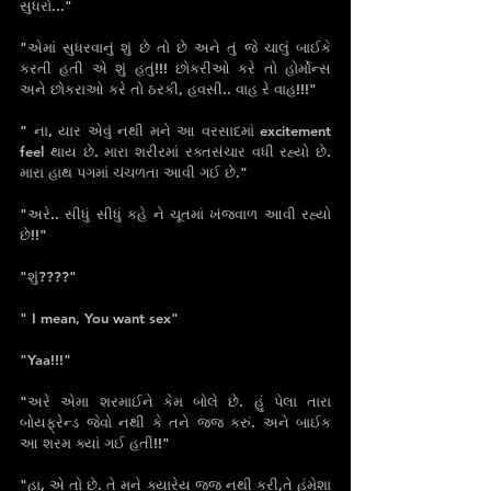
સુધરો..."
"એમાં સુધરવાનું શું છે તો છે અને તું જે ચાલું બાઈકે 
કરતી હતી એ શું હતું!!! છોકરીઓ કરે તો હોર્મોન્સ 
અને છોકરાઓ કરે તો ઠરકી, હવસી.. વાહ રે વાહ!!!"
" ના, યાર એવું નથી મને આ વરસાદમાં excitement 
feel થાય છે. મારા શરીરમાં રક્તસંચાર વધી રહ્યો છે. 
મારા હાથ પગમાં ચંચળતા આવી ગઈ છે."
"અરે.. સીધું સીધું કહે ને ચૂતમાં ખંજવાળ આવી રહ્યો 
છે!!"
"શું????"
" I mean, You want sex"
"Yaa!!!"
"અરે એમા શરમાઈને કેમ બોલે છે. હું પેલા તારા 
બોયફ્રેન્ડ જેવો નથી કે તને જજ કરું. અને બાઈક 
આ શરમ ક્યાં ગઈ હતી!!"
"હા, એ તો છે. તે મને ક્યારેય જજ નથી કરી,તે હંમેશા 