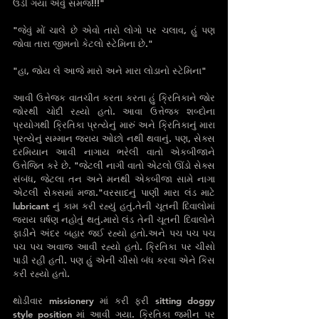
ઉડી ગયા એવું સમજ!!!"
"જેવું મોં ચાલે છે એવો તારો લોગો પર ચલાવ, હું પણ 
જોવા તારા જીમનો કેટલો સ્ટેમિના છે."
"હા, જોય લે આજે મારો અને મારા લોડાનો સ્ટેમિના"
આવી ઉત્તેજક વાતચીત કરતા કરતા હું ક્રિતિકાને જોર 
જોરથી ચોદી રહ્યો હતો. આવા ઉત્તેજક શબ્દોના 
પ્રયોગથી ક્રિતિકા પ્રત્યેનું મારું અને ક્રિતિકાનું મારા 
પ્રત્યેનું સમ્માન જરાય ઓછો નથી‌ થવાનું. પણ, સેક્સ 
દરમિયાન આવી નાગાય ભરેલી વાતો એકબીજાને 
ઉત્તેજિત કરે છે. "જેટલી નાગી વાતો એટલો ઊંડો સેક્સ 
સંબંધ, જેટલા તન અને મનથી એકબીજા સામે નાગા 
એટલી સેક્સમાં મજા."વરસાદનું પાણી મારા લંડ માટે 
lubricant નું કામ કરી‌ રહ્યું હતું.તેની ચૂતની દિવાલોમાં 
જરાય ઘર્ષણ નહોતું થતું.મારો લંડ તેની ચૂતની દિવાલોને 
ફાડીને અંદર બહાર જઈ રહ્યો હતો.અને પચ પચ પચ 
પચ પચ અવાજ આવી રહ્યો હતો. ક્રિતિકા પર ચીસો‌ 
પાડી રહી હતી. પણ હું એની ચીસો બંધ કરવા એને કિસ 
કરી રહ્યો હતો.
થોડીવાર missionery માં કરી ફરી sitting doggy 
style position માં આવી ગયા. ક્રિતિકા જમીન પર 